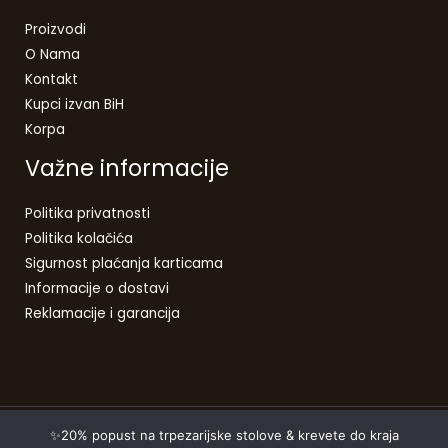
Proizvodi
O Nama
Kontakt
Kupci izvan BiH
Korpa
Važne informacije
Politika privatnosti
Politika kolačića
Sigurnost plaćanja karticama
Informacije o dostavi
Reklamacije i garancija
✨20% popust na trpezarijske stolove & krevete do kraja
Copyright © 2026 | Laurel Furniture - Home Decor centar