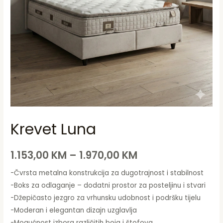
Krevet Luna
1.153,00
KM
–
1.970,00
KM
-Čvrsta metalna konstrukcija za dugotrajnost i stabilnost
-Boks za odlaganje – dodatni prostor za posteljinu i stvari
-Džepičasto jezgro za vrhunsku udobnost i podršku tijelu
-Moderan i elegantan dizajn uzglavlja
-Mogućnost izbora različitih boja i štofova