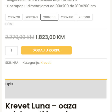
-Dostupan u dimenzijama od 90×200 do 180×200 cm
200x120
200x140
200x160
200x180
200x90
OČISTI
2.279,00
KM
1.823,00
KM
DODAJ U KORPU
SKU:
N/A
Kategorija:
Kreveti
Opis
Dodatne informacije
Krevet Luna – oaza