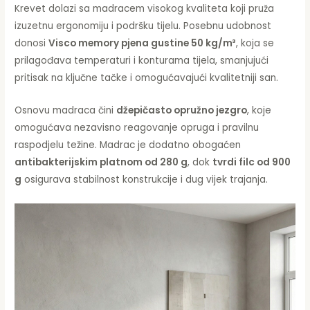
Krevet dolazi sa madracem visokog kvaliteta koji pruža
izuzetnu ergonomiju i podršku tijelu. Posebnu udobnost
donosi
Visco memory pjena gustine 50 kg/m³
, koja se
prilagođava temperaturi i konturama tijela, smanjujući
pritisak na ključne tačke i omogućavajući kvalitetniji san.
Osnovu madraca čini
džepičasto opružno jezgro
, koje
omogućava nezavisno reagovanje opruga i pravilnu
raspodjelu težine. Madrac je dodatno obogaćen
antibakterijskim platnom od 280 g
, dok
tvrdi filc od 900
g
osigurava stabilnost konstrukcije i dug vijek trajanja.