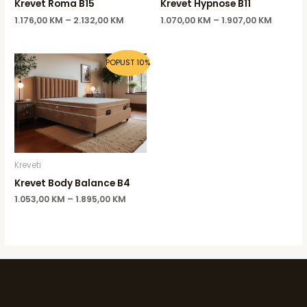
Krevet Roma B15
Krevet Hypnose B11
1.176,00
KM
–
2.132,00
KM
1.070,00
KM
–
1.907,00
KM
POPUST 10%
Kreveti
Krevet Body Balance B4
1.053,00
KM
–
1.895,00
KM