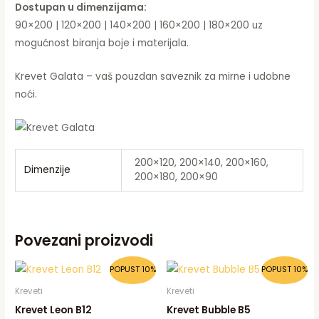
Dostupan u dimenzijama:
90×200 | 120×200 | 140×200 | 160×200 | 180×200 uz
mogućnost biranja boje i materijala.
Krevet Galata – vaš pouzdan saveznik za mirne i udobne
noći.
200×120, 200×140, 200×160,
Dimenzije
200×180, 200×90
Povezani proizvodi
POPUST 10%
POPUST 10%
Kreveti
Kreveti
Krevet Leon B12
Krevet Bubble B5