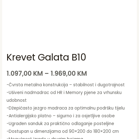
Krevet Galata B10
1.097,00
KM
–
1.969,00
KM
-Čvrsta metalna konstrukcija – stabilnost i dugotrajnost
-Ušiveni nadmadrac od HR i Memory pjene za vrhunsku
udobnost
-Džepićasto jezgro madraca za optimalnu podršku tijelu
-Antialergijsko platno – sigurno i za osjetljive osobe
-Ugrađen sanduk za praktično odlaganje posteljine
-Dostupan u dimenzijama od 90×200 do 180×200 cm