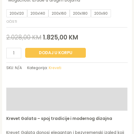
-Mogućnost izrade u drugim bojama
200x120
200x140
200x160
200x180
200x90
OČISTI
2.028,00
KM
1.825,00
KM
DODAJ U KORPU
SKU:
N/A
Kategorija:
Kreveti
Opis
Dodatne informacije
Krevet Galata – spoj tradicije i modernog dizajna
Krevet Galata donosi elegantan i bezvremenski izgled koji