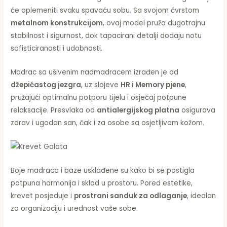
će oplemeniti svaku spavaću sobu. Sa svojom čvrstom
metalnom konstrukcijom
, ovaj model pruža dugotrajnu
stabilnost i sigurnost, dok tapacirani detalji dodaju notu
sofisticiranosti i udobnosti.
Madrac sa ušivenim nadmadracem izrađen je od
džepićastog jezgra
, uz slojeve
HR i Memory pjene
,
pružajući optimalnu potporu tijelu i osjećaj potpune
relaksacije. Presvlaka od
antialergijskog platna
osigurava
zdrav i ugodan san, čak i za osobe sa osjetljivom kožom.
Boje madraca i baze usklađene su kako bi se postigla
potpuna harmonija i sklad u prostoru. Pored estetike,
krevet posjeduje i
prostrani sanduk za odlaganje
, idealan
za organizaciju i urednost vaše sobe.