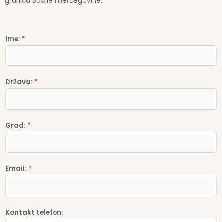
granica Bosne i Hercegovine.
Ime:
*
Država:
*
Grad:
*
Email:
*
Kontakt telefon: