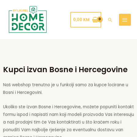
Skip
MAIN
to
MENU
content
0,00
KM
Search
Kupci izvan Bosne i Hercegovine
Naš webshop trenutno je u funkciji samo za kupce locirane u
Bosni i Hercegovini.
Ukoliko ste izvan Bosne i Hercegovine, možete popuniti kontakt
formu ispod i napisati nam koji modeli proizvoda Vas interesuju
a naš prodajni tim će Vas kontaktirati u što kraćem roku i
ponuditi Vam najbolje rješenje za eventualnu dostavu van