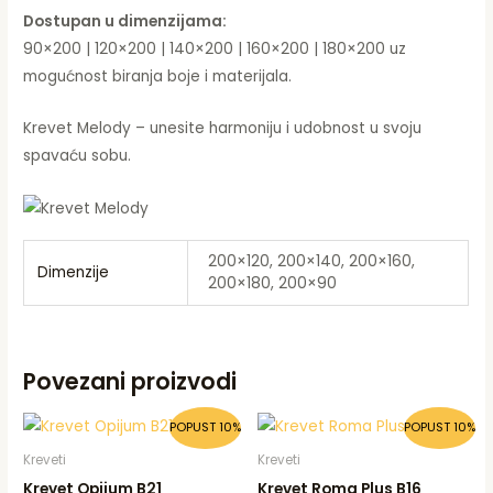
Dostupan u dimenzijama:
90×200 | 120×200 | 140×200 | 160×200 | 180×200 uz
mogućnost biranja boje i materijala.
Krevet Melody – unesite harmoniju i udobnost u svoju
spavaću sobu.
200×120, 200×140, 200×160,
Dimenzije
200×180, 200×90
Povezani proizvodi
POPUST 10%
POPUST 10%
Kreveti
Kreveti
Krevet Opijum B21
Krevet Roma Plus B16