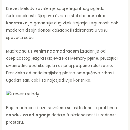
Krevet Melody savršen je spoj elegantnog izgleda i
funkcionalnosti. Njegova čvrsta i stabilna
metalna
konstrukcija
garantuje dug vijek trajanja i sigurnost, dok
moderan dizajn donosi dašak sofisticiranosti u vašu
spavaću sobu.
Madrac sa
ušivenim nadmadracem
izrađen je od
džepićastog jezgra i slojeva HR i Memory pjene, pružajući
izvanrednu podršku tijelu i osjećaj potpune relaksacije.
Presvlaka od antialergijskog platna omogućava zdrav i
ugodan san, čak i za najosjetljivije korisnike.
Boje madraca i baze savršeno su usklađene, a praktičan
sanduk za odlaganje
dodaje funkcionalnost i urednost
prostoru.