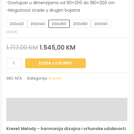
-Dostupan u dimenzijama od 90×200 do 180×200 cm
-Mogućnost izrade u drugim bojama
200x120
200x140
200x160
200x180
200x90
OČISTI
1.717,00
KM
1.545,00
KM
DODAJ U KORPU
SKU:
N/A
Kategorija:
Kreveti
Opis
Dodatne informacije
Krevet Melody – harmonija dizajna i vrhunske udobnosti