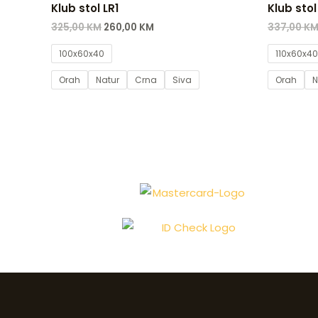
Klub stol LR1
Klub stol
325,00
KM
260,00
KM
337,00
K
100x60x40
110x60x40
Orah
Natur
Crna
Siva
Orah
N