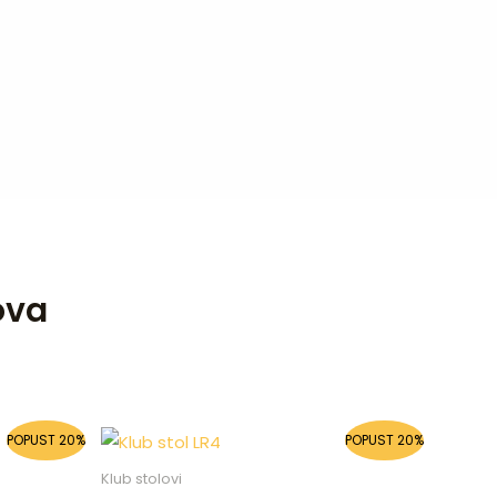
ova
Original
Current
POPUST 20%
POPUST 20%
price
price
was:
is:
Klub stolovi
M.
430,00 KM.
345,00 KM.