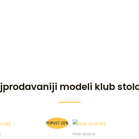
jprodavaniji modeli klub stol
Original
Current
Original
Current
POPUST 20%
price
price
price
price
was:
is:
was:
is:
i
Klub stolovi
337,00 KM.
270,00 KM.
430,00 KM.
345,00 K