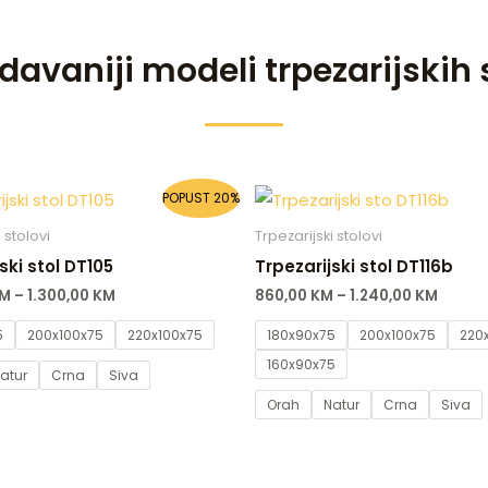
davaniji modeli trpezarijskih 
POPUST 20%
 stolovi
Trpezarijski stolovi
ski stol DT105
Trpezarijski stol DT116b
M
–
1.300,00
KM
860,00
KM
–
1.240,00
KM
5
200x100x75
220x100x75
180x90x75
200x100x75
220
160x90x75
atur
Crna
Siva
Orah
Natur
Crna
Siva