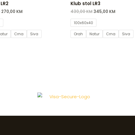
 LR2
Klub stol LR3
M
270,00
KM
430,00
KM
345,00
KM
100x60x40
atur
Crna
Siva
Orah
Natur
Crna
Siva