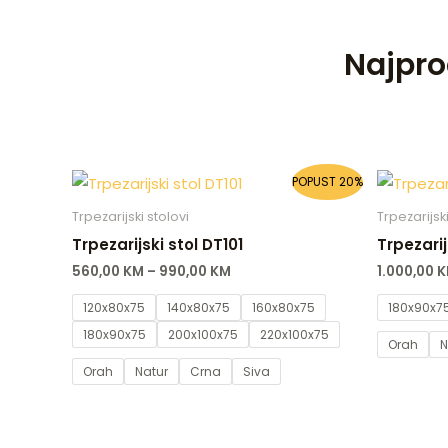
Najpro
POPUST 20%
Trpezarijski stolovi
Trpezarijski
Trpezarijski stol DT101
Trpezarij
560,00
KM
–
990,00
KM
1.000,00
K
120x80x75
140x80x75
160x80x75
180x90x7
180x90x75
200x100x75
220x100x75
Orah
N
Orah
Natur
Crna
Siva