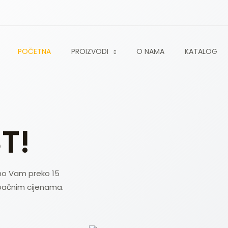
POČETNA
PROIZVODI
O NAMA
KATALOG
T!
mo Vam preko 15
tupačnim cijenama.