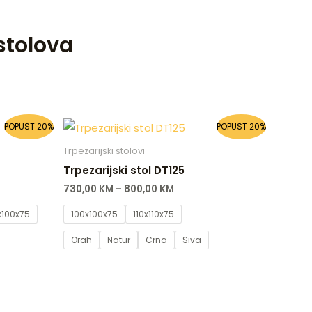
stolova
POPUST 20%
POPUST 20%
Trpezarijski stolovi
Trpezarijski stol DT125
730,00
KM
–
800,00
KM
x100x75
100x100x75
110x110x75
Orah
Natur
Crna
Siva