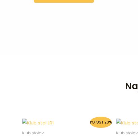
Na
Original
Current
POPUST 20%
price
price
was:
is:
Klub stolovi
Klub stolov
325,00 KM.
260,00 KM.