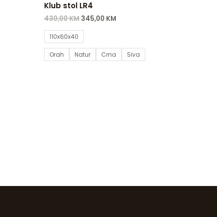
Klub stol LR4
430,00
KM
345,00
KM
110x60x40
Orah
Natur
Crna
Siva