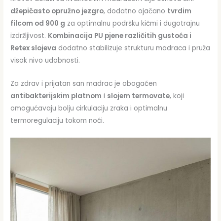
džepičasto opružno jezgro
, dodatno ojačano
tvrdim
filcom od 900 g
za optimalnu podršku kičmi i dugotrajnu
izdržljivost.
Kombinacija PU pjene različitih gustoća i
Retex slojeva
dodatno stabilizuje strukturu madraca i pruža
visok nivo udobnosti.
Za zdrav i prijatan san madrac je obogaćen
antibakterijskim platnom
i
slojem termovate
, koji
omogućavaju bolju cirkulaciju zraka i optimalnu
termoregulaciju tokom noći.