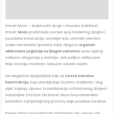
Opis
Dodatne informacije
Krevet Moon – skulpturalni dizajn i vrhunska stabilnost
Krevet
Moon
predstavlja savršen spoj modernog dizajna i
pouzdane konstrukcije, osmišljen kao centralni element
svake savremene spavaće sobe. Njegovo
organski
oblikovano uzglavlje sa blagim valovima
unosi osjećaj
mekoće i elegancije u enterijer, dok pažljivo oblikovane
linije stvaraju moderan i luksuzan vizuelni dojam.
Iza elegantne spoljašnjosti krije se
čvrsta metalna
konstrukcija
, koja obezbjeđuje izuzetnu stabilnost i dug
vijek trajanja. Upravo ta kombinacija sofisticiranog dizajna i
industrijske čvrstoće čini krevet Moon bezvremenskim
komadom namještaja koji prostoru daje poseban karakter.
Krevet dolazi sa kvalitetnim madracem čiju osnovu čini