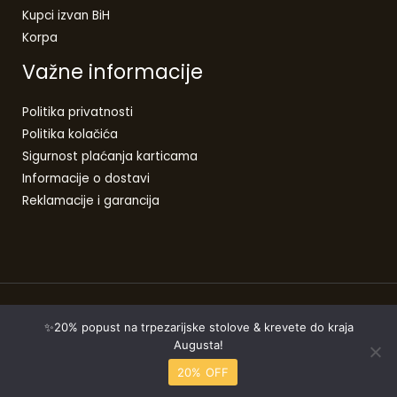
Kupci izvan BiH
Korpa
Važne informacije
Politika privatnosti
Politika kolačića
Sigurnost plaćanja karticama
Informacije o dostavi
Reklamacije i garancija
Copyright © 2026 | Laurel Furniture - Home Decor centar
✨20% popust na trpezarijske stolove & krevete do kraja
Augusta!
Designed by
LOBSTER DESIGN STUDIO
20% OFF