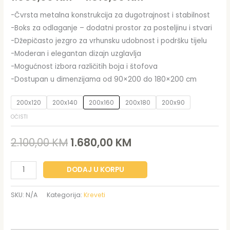
-Čvrsta metalna konstrukcija za dugotrajnost i stabilnost
-Boks za odlaganje – dodatni prostor za posteljinu i stvari
-Džepičasto jezgro za vrhunsku udobnost i podršku tijelu
-Moderan i elegantan dizajn uzglavlja
-Mogućnost izbora različitih boja i štofova
-Dostupan u dimenzijama od 90×200 do 180×200 cm
200x120
200x140
200x160
200x180
200x90
OČISTI
2.100,00
KM
1.680,00
KM
DODAJ U KORPU
SKU:
N/A
Kategorija:
Kreveti