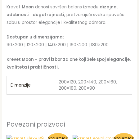
Krevet
Moon
donosi savršen balans između
dizajna,
udobnosti i dugotrajnosti
, pretvarajući svaku spavaću
sobu u prostor elegancije i kvalitetnog odmora.
Dostupan u dimenzijama:
90×200 | 120×200 | 140×200 | 160×200 | 180×200
Krevet Moon – pravi izbor za one koji žele spoj elegancije,
kvaliteta i praktičnosti.
200×120, 200×140, 200×160,
Dimenzije
200×180, 200×90
Povezani proizvodi
POPUST 10%
POPUST 10%