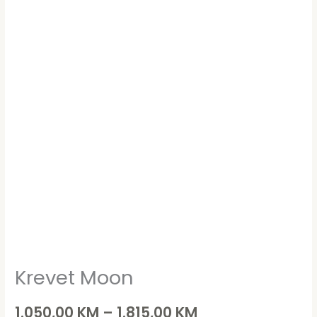
Krevet Moon
1.050,00
KM
–
1.815,00
KM