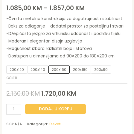
1.085,00
KM
–
1.857,00
KM
-Čvrsta metalna konstrukcija za dugotrajnost i stabilnost
-Boks za odlaganje – dodatni prostor za posteljinu i stvari
-Džepičasto jezgro za vrhunsku udobnost i podršku tijelu
-Moderan i elegantan dizajn uzglavlja
-Mogućnost izbora različitih boja i štofova
-Dostupan u dimenzijama od 90×200 do 180×200 cm
200x120
200x140
200x160
200x180
200x90
OČISTI
2.150,00
KM
1.720,00
KM
DODAJ U KORPU
SKU:
N/A
Kategorija:
Kreveti