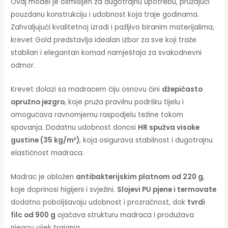
Ovaj model je osmišljen za dugotrajnu upotrebu, pružajući
pouzdanu konstrukciju i udobnost koja traje godinama.
Zahvaljujući kvalitetnoj izradi i pažljivo biranim materijalima,
krevet Gold predstavlja idealan izbor za sve koji traže
stabilan i elegantan komad namještaja za svakodnevni
odmor.
Krevet dolazi sa madracem čiju osnovu čini
džepičasto
opružno jezgro
, koje pruža pravilnu podršku tijelu i
omogućava ravnomjernu raspodjelu težine tokom
spavanja. Dodatnu udobnost donosi
HR spužva visoke
gustine (35 kg/m³)
, koja osigurava stabilnost i dugotrajnu
elastičnost madraca.
Madrac je obložen
antibakterijskim platnom od 220 g
,
koje doprinosi higijeni i svježini.
Slojevi PU pjene i termovate
dodatno poboljšavaju udobnost i prozračnost, dok
tvrdi
filc od 900 g
ojačava strukturu madraca i produžava
njegov vijek trajanja.