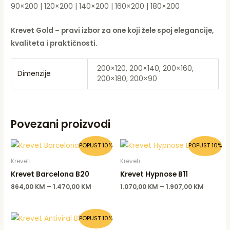
90×200 | 120×200 | 140×200 | 160×200 | 180×200
Krevet Gold – pravi izbor za one koji žele spoj elegancije,
kvaliteta i praktičnosti.
200×120, 200×140, 200×160,
Dimenzije
200×180, 200×90
Povezani proizvodi
POPUST 10%
POPUST 10%
Kreveti
Kreveti
Krevet Barcelona B20
Krevet Hypnose B11
864,00
KM
–
1.470,00
KM
1.070,00
KM
–
1.907,00
KM
POPUST 10%