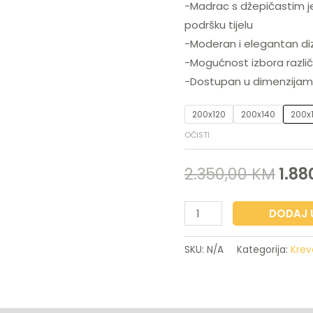
-Madrac s džepičastim j
podršku tijelu
-Moderan i elegantan diz
-Mogućnost izbora različi
-Dostupan u dimenzijam
200x120
200x140
200x
OČISTI
2.350,00
KM
1.88
DODAJ 
SKU:
N/A
Kategorija:
Krev