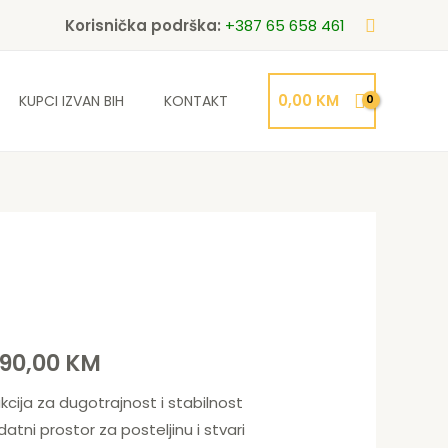
Search
Korisnička podrška:
+387 65 658 461
0,00
KM
KUPCI IZVAN BIH
KONTAKT
inal
Current
e
price
990,00
KM
:
is:
cija za dugotrajnost i stabilnost
0,00 KM.
1.880,00 KM.
tni prostor za posteljinu i stvari