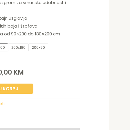
ezgrom za vrhunsku udobnost i
ajn uzglavlja
tih boja i štofova
a od 90×200 do 180×200 cm
160
200x180
200x90
0,00
KM
U KORPU
eti