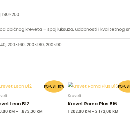
| 180×200
 od običnog kreveta – spoj luksuza, udobnosti i kvalitetnog sn
140, 200×160, 200×180, 200×90
POPUST 10%
POPUST
veti
Kreveti
evet Leon B12
Krevet Roma Plus B16
0,00
KM
–
1.673,00
KM
1.202,00
KM
–
2.173,00
KM