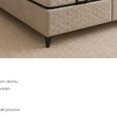
itom domu
vanja
aki prostor