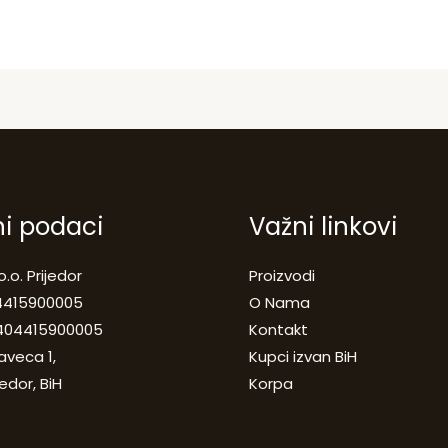
ni podaci
Važni linkovi
o.o. Prijedor
Proizvodi
04415900005
O Nama
 404415900005
Kontakt
aveca 1,
Kupci izvan BiH
jedor, BiH
Korpa