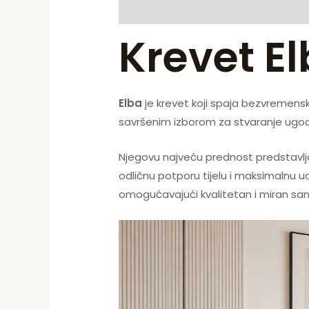
Opis
Dodatne informacije
Krevet E
Elba
je krevet koji spaja bezvremenski 
savršenim izborom za stvaranje ugodn
Njegovu najveću prednost predstavl
odličnu potporu tijelu i maksimalnu u
omogućavajući kvalitetan i miran san