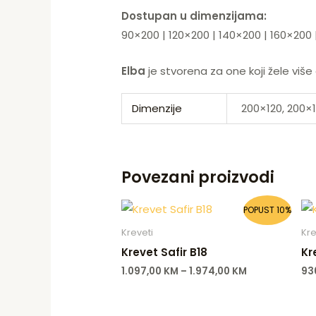
Dostupan u dimenzijama:
90×200 | 120×200 | 140×200 | 160×200 
Elba
je stvorena za one koji žele više
Dimenzije
200×120, 200×
Povezani proizvodi
POPUST 10%
Kreveti
Kre
Krevet Safir B18
Kr
1.097,00
KM
–
1.974,00
KM
93