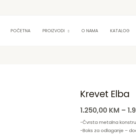
POČETNA
PROIZVODI
O NAMA
KATALOG
Krevet Elba
Krevet
Orig
Elba
pric
1.250,00
KM
–
1.
količina
was
-Čvrsta metalna konstruk
2.35
-Boks za odlaganje – doda