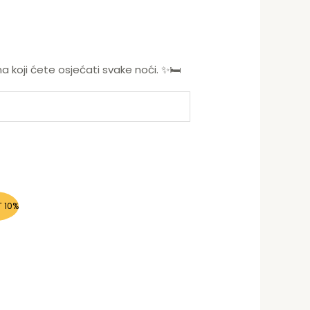
a koji ćete osjećati svake noći. ✨🛏️
 10%