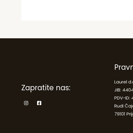
Prav
Laurel d.
Zapratite nas:
JIB: 44
PDV-ID:
Rudi Čaj
79101 Pri