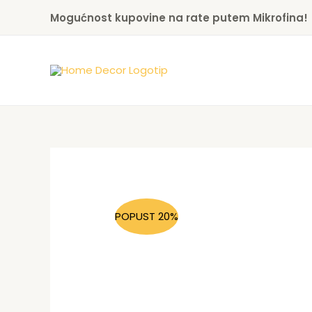
Skip
Mogućnost kupovine na rate putem Mikrofina!
to
content
POPUST 20%