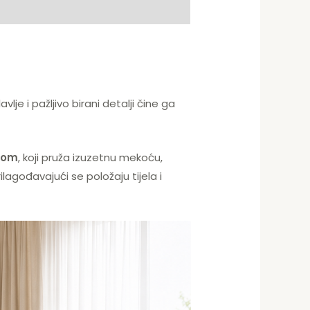
je i pažljivo birani detalji čine ga
rom
, koji pruža izuzetnu mekoću,
agođavajući se položaju tijela i