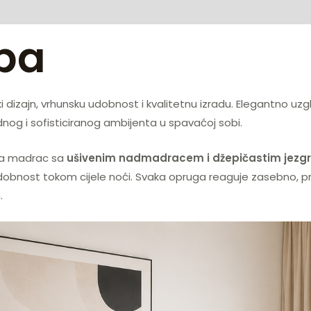
lba
dizajn, vrhunsku udobnost i kvalitetnu izradu. Elegantno uzglavl
og i sofisticiranog ambijenta u spavaćoj sobi.
ja madrac sa
ušivenim nadmadracem i džepičastim jezg
dobnost tokom cijele noći. Svaka opruga reaguje zasebno, pril
.