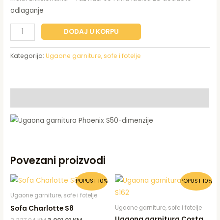
odlaganje
DODAJ U KORPU
Kategorija:
Ugaone garniture, sofe i fotelje
Opis
Povezani proizvodi
Original
Current
Original
Current
POPUST 10%
POPUST 10%
price
price
price
price
was:
is:
was:
is:
Ugaone garniture, sofe i fotelje
3.337,04 KM.
3.001,01 KM.
2.602,53 KM.
2.340,47
Sofa Charlotte S8
Ugaone garniture, sofe i fotelje
Ugaona garnitura Costa