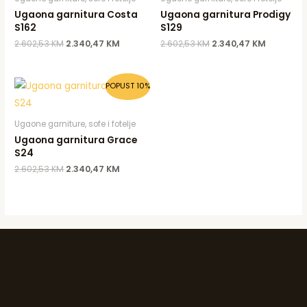
Ugaona garnitura Costa
Ugaona garnitura Prodigy
S162
S129
2.602,53
KM
2.340,47
KM
2.602,53
KM
2.340,47
KM
Original
Current
POPUST 10%
price
price
was:
is:
2.602,53 KM.
2.340,47 KM.
Ugaone garniture, sofe i fotelje
Ugaona garnitura Grace
S24
2.602,53
KM
2.340,47
KM