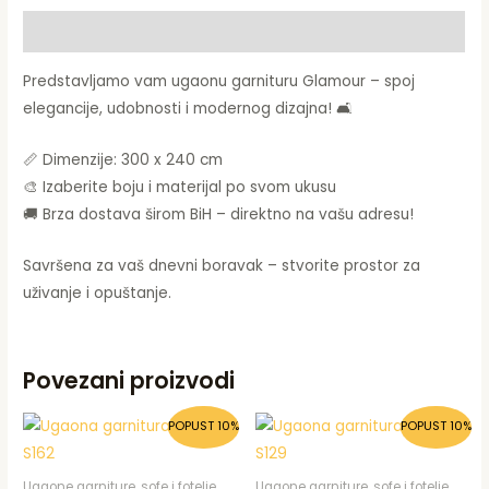
Opis
Predstavljamo vam ugaonu garnituru Glamour – spoj
elegancije, udobnosti i modernog dizajna! 🛋️
📏 Dimenzije: 300 x 240 cm
🎨 Izaberite boju i materijal po svom ukusu
🚚 Brza dostava širom BiH – direktno na vašu adresu!
Savršena za vaš dnevni boravak – stvorite prostor za
uživanje i opuštanje.
Povezani proizvodi
Original
Current
Original
Current
POPUST 10%
POPUST 10%
price
price
price
price
was:
is:
was:
is:
2.602,53 KM.
2.340,47 KM.
2.602,53 KM.
2.340,47
Ugaone garniture, sofe i fotelje
Ugaone garniture, sofe i fotelje