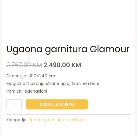
Ugaona garnitura Glamour
2.767,00
KM
2.490,00
KM
Dimenzije: 300×240 cm
Mogućnost biranja strane ugla, tkanine i boje
Pomični leđonasloni
DODAJ U KORPU
Kategorija:
Ugaone garniture, sofe i fotelje