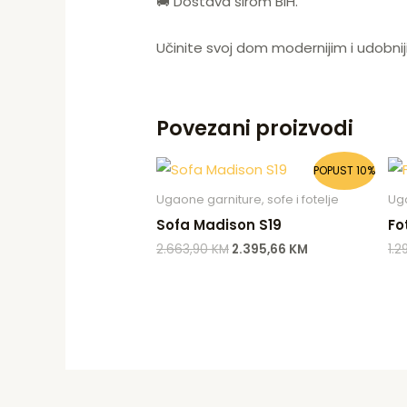
🚚 Dostava širom BiH.
Učinite svoj dom modernijim i udobni
Povezani proizvodi
Original
Current
POPUST 10%
price
price
was:
is:
Ugaone garniture, sofe i fotelje
Uga
2.663,90 KM.
2.395,66 KM.
Sofa Madison S19
Fo
2.663,90
KM
2.395,66
KM
1.