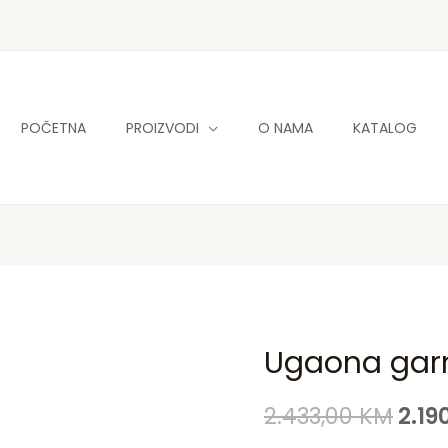
POČETNA
PROIZVODI
O NAMA
KATALOG
Ugaona gar
Ugaona
Orig
garnitura
pric
2.433,00
KM
2.19
Cremona
količina
was