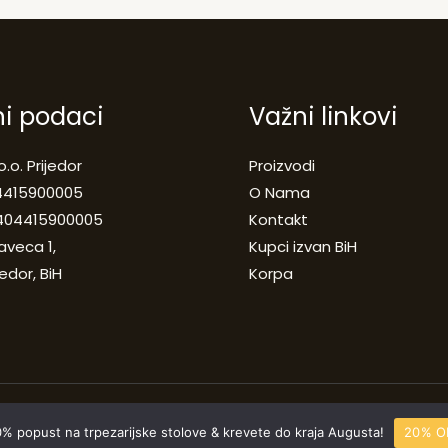
ni podaci
Važni linkovi
o.o. Prijedor
Proizvodi
04415900005
O Nama
 404415900005
Kontakt
aveca 1,
Kupci izvan BiH
jedor, BiH
Korpa
% popust na trpezarijske stolove & krevete do kraja Augusta!
20% O