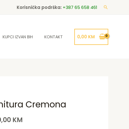
Korisnička podrška:
+387 65 658 461
Search
0,00
KM
KUPCI IZVAN BIH
KONTAKT
nitura Cremona
inal
Current
e
price
0,00
KM
:
is: