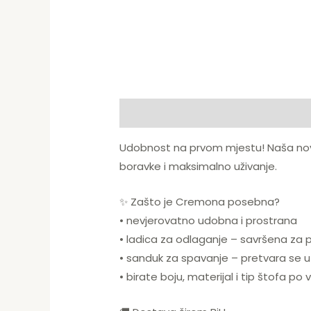
Opis
Udobnost na prvom mjestu! Naša no
boravke i maksimalno uživanje.
✨ Zašto je Cremona posebna?
• nevjerovatno udobna i prostrana
• ladica za odlaganje – savršena za p
• sanduk za spavanje – pretvara se u 
• birate boju, materijal i tip štofa p