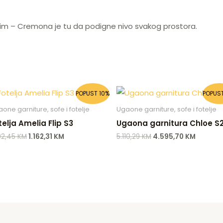
jim – Cremona je tu da podigne nivo svakog prostora.
Original
Current
Original
Current
POPUST 10%
POPUST
price
price
price
price
was:
is:
was:
is:
one garniture, sofe i fotelje
Ugaone garniture, sofe i fotelje
1.292,45 KM.
1.162,31 KM.
5.110,29 KM.
4.595,7
telja Amelia Flip S3
Ugaona garnitura Chloe S
292,45
KM
1.162,31
KM
5.110,29
KM
4.595,70
KM