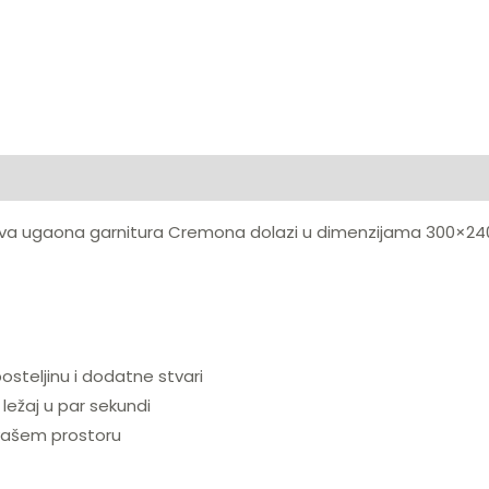
va ugaona garnitura Cremona dolazi u dimenzijama 300×240
osteljinu i dodatne stvari
ležaj u par sekundi
o vašem prostoru