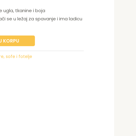
3,00 KM.
2.190,00 KM.
 ugla, tkanine i boja
ači se u ležaj za spavanje i ima ladicu
U KORPU
, sofe i fotelje