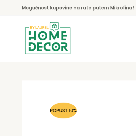
Skip
Mogućnost kupovine na rate putem Mikrofina!
to
content
POPUST 10%