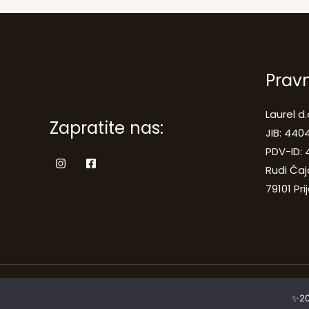
Prav
Laurel d.
Zapratite nas:
JIB: 44
PDV-ID:
Rudi Čaj
79101 Pri
Copyright © 2026 | Laurel Furniture - Home Decor centar
✨20