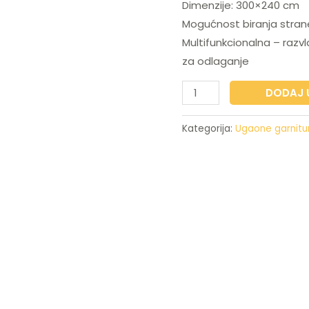
Dimenzije: 300×240 cm
2.43
Mogućnost biranja strane
Multifunkcionalna – razvl
za odlaganje
DODAJ 
Kategorija:
Ugaone garniture