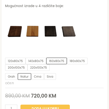
Mogućnost izrade u 4 različite boje:
120x80x75
140x80x75
160x80x75
180x90x75
200x100x75
220x100x75
Orah
Natur
Crna
Siva
OČISTI
890,00
KM
720,00
KM
DODAJ U KORPU