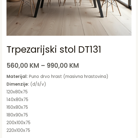
Trpezarijski stol DT131
560,00
KM
–
990,00
KM
Materijal:
Puno drvo hrast (masivna hrastovina)
Dimenzije:
(d/š/v)
120x80x75
140x80x75
160x80x75
180x90x75
200x100x75
220x100x75