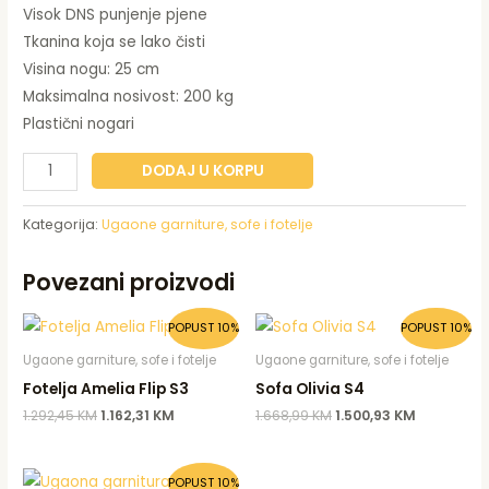
Visok DNS punjenje pjene
Tkanina koja se lako čisti
Visina nogu: 25 cm
Maksimalna nosivost: 200 kg
Plastični nogari
DODAJ U KORPU
Kategorija:
Ugaone garniture, sofe i fotelje
Povezani proizvodi
Original
Current
Original
Current
POPUST 10%
POPUST 10%
price
price
price
price
was:
is:
was:
is:
Ugaone garniture, sofe i fotelje
Ugaone garniture, sofe i fotelje
1.292,45 KM.
1.162,31 KM.
1.668,99 KM.
1.500,93 K
Fotelja Amelia Flip S3
Sofa Olivia S4
1.292,45
KM
1.162,31
KM
1.668,99
KM
1.500,93
KM
Original
Current
POPUST 10%