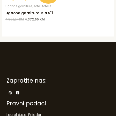
price
price
was:
is:
Ugaone garniture, sofe i fotelje
4.862,27 KM.
4.372,65 KM.
Ugaona garnitura Mia S11
4.862,27
KM
4.372,65
KM
Zapratite nas:
Pravni podaci
Laurel d.o.o. Prijedor