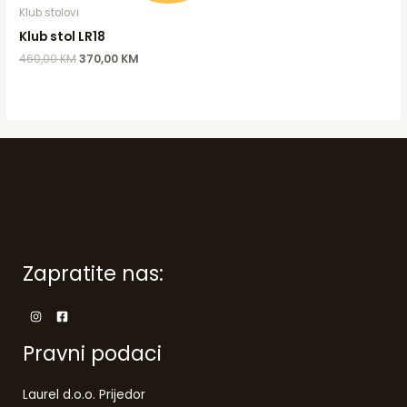
was:
is:
Klub stolovi
460,00 KM.
370,00 KM.
Klub stol LR18
460,00
KM
370,00
KM
Zapratite nas:
Pravni podaci
Laurel d.o.o. Prijedor