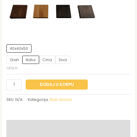
40x40x50
Orah
Natur
Crna
Siva
OČISTI
DODAJ U KORPU
SKU:
N/A
Kategorija:
Klub stolovi
Opis