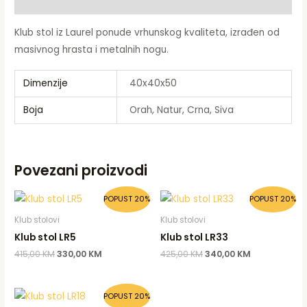
Dodatne informacije
Klub stol iz Laurel ponude vrhunskog kvaliteta, izrađen od
masivnog hrasta i metalnih nogu.
Dimenzije
40x40x50
Boja
Orah, Natur, Crna, Siva
Povezani proizvodi
Original
Current
Original
Current
POPUST 20%
POPUST 20%
price
price
price
price
was:
is:
was:
is:
Klub stolovi
Klub stolovi
415,00 KM.
330,00 KM.
425,00 KM.
340,00 KM.
Klub stol LR5
Klub stol LR33
415,00
KM
330,00
KM
425,00
KM
340,00
KM
Original
Current
POPUST 20%
price
price