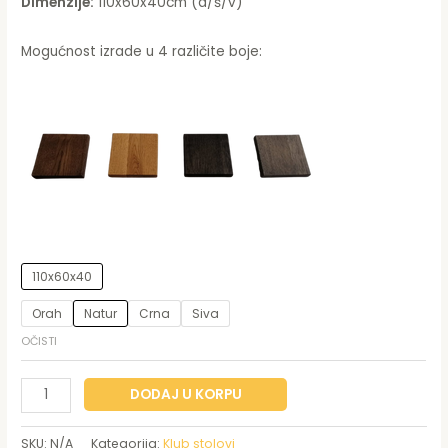
Dimenzije:
110x60x40cm (d/š/v)
Mogućnost izrade u 4 različite boje:
110x60x40
Orah
Natur
Crna
Siva
OČISTI
DODAJ U KORPU
SKU:
N/A
Kategorija:
Klub stolovi