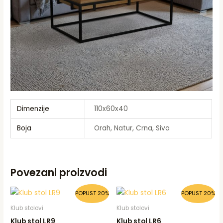
Dimenzije
110x60x40
Boja
Orah, Natur, Crna, Siva
Povezani proizvodi
Original
Current
Original
Current
POPUST 20%
POPUST 20%
price
price
price
price
was:
is:
was:
is:
Klub stolovi
Klub stolovi
175,00 KM.
140,00 KM.
395,00 KM.
315,00 KM.
Klub stol LR9
Klub stol LR6