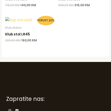
175,00
KM
140,00
KM
395,00
KM
315,00
KM
Original
Current
POPUST 20%
price
price
was:
is:
Klub stolovi
200,00 KM.
160,00 KM.
Klub stol LR45
200,00
KM
160,00
KM
Zapratite nas: