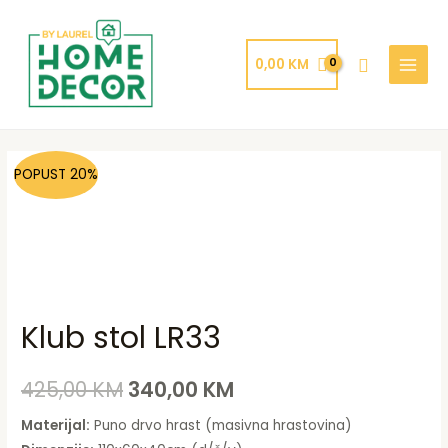
Skip
MAIN
to
MENU
content
Search
0,00
KM
Klub
Original
Current
POPUST 20%
stol
price
price
LR33
količina
was:
is:
425,00 KM.
340,00 KM.
Klub stol LR33
425,00
KM
340,00
KM
Materijal:
Puno drvo hrast (masivna hrastovina)