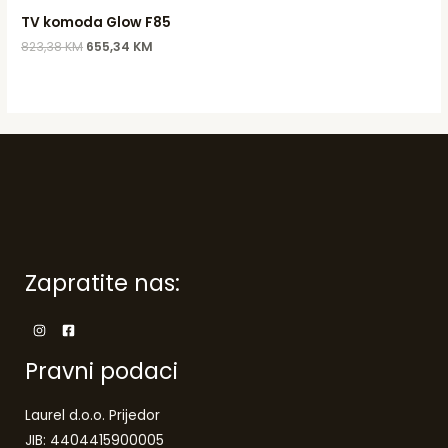
823,38 KM.
655,34 KM.
TV komoda Glow F85
823,38
KM
655,34
KM
Zapratite nas:
Pravni podaci
Laurel d.o.o. Prijedor
JIB: 4404415900005