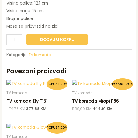
Visina police: 12,1 cm
Visina nogu: 15 cm
Brojne police
Može se pričvrstiti na zid
DODAJ U KORPU
Kategorija:
TV komode
Povezani proizvodi
Original
Current
Original
Current
POPUST 20%
POPUST 20%
price
price
price
price
was:
is:
was:
is:
TV komode
TV komode
474,78 KM.
377,88 KM.
559,00 KM.
444,91 KM.
TV komoda Ely F151
TV komoda Miopi F86
474,78
KM
377,88
KM
559,00
KM
444,91
KM
Original
Current
POPUST 20%
price
price
was:
is:
TV komode